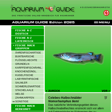
ÄHRENFISCHARTIGE
BUNTBARSCHE
FLÖSSELHECHTE
GRUNDELN
KARPFENFISCHÄHNL.
KNOCHENZÜNGL.
KUGELFISCHE
LABYRINTHFISCHE
SALMLER
SCHMERLENARTIGE
STACHELAALE
WELSE
Celebes-Halbschnäbler
ZAHNKARPFEN
Nomorhamphus liemi
SONSTIGE
Das natürliche Verbreitungsgebiet dieses
Halbschnabelhechtes erstreckt sich vor allem
auf Gebirgsbäche im Südwesten der zu