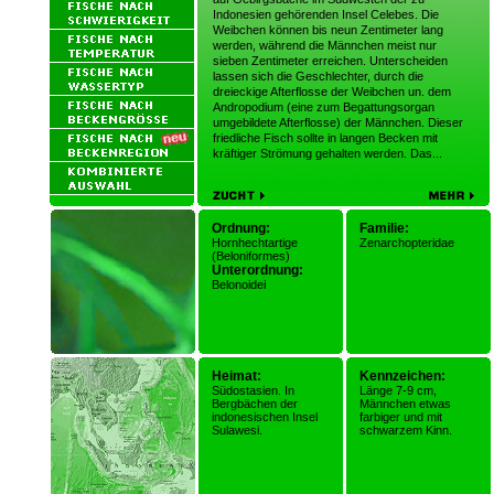
Indonesien gehörenden Insel Celebes. Die
Weibchen können bis neun Zentimeter lang
werden, während die Männchen meist nur
sieben Zentimeter erreichen. Unterscheiden
lassen sich die Geschlechter, durch die
dreieckige Afterflosse der Weibchen un. dem
Andropodium (eine zum Begattungsorgan
umgebildete Afterflosse) der Männchen. Dieser
friedliche Fisch sollte in langen Becken mit
kräftiger Strömung gehalten werden. Das...
Ordnung:
Familie:
Hornhechtartige
Zenarchopteridae
(Beloniformes)
Unterordnung:
Belonoidei
Heimat:
Kennzeichen:
Südostasien. In
Länge 7-9 cm,
Bergbächen der
Männchen etwas
indonesischen Insel
farbiger und mit
Sulawesi.
schwarzem Kinn.