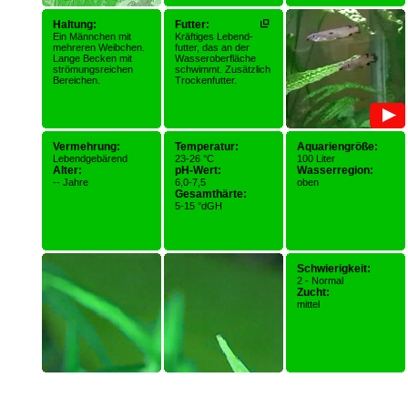
Haltung:
Futter:
Ein Männchen mit
Kräftiges Lebend-
mehreren Weibchen.
futter, das an der
Lange Becken mit
Wasseroberfläche
strömungsreichen
schwimmt. Zusätzlich
Bereichen.
Trockenfutter.
Vermehrung:
Temperatur:
Aquariengröße:
Lebendgebärend
23-26 °C
100 Liter
Alter:
pH-Wert:
Wasserregion:
-- Jahre
6,0-7,5
oben
Gesamthärte:
5-15 °dGH
Schwierigkeit:
2 - Normal
Zucht:
mittel