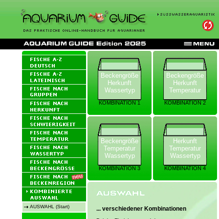
Beckengröße
Beckengröße
Herkunft
Herkunft
Wassertyp
Temperatur
KOMBINATION 1
KOMBINATION 2
Beckengröße
Herkunft
Temperatur
Temperatur
Wassertyp
Wassertyp
KOMBINATION 3
KOMBINATION 4
AUSWAHL (Start)
... verschiedener Kombinationen