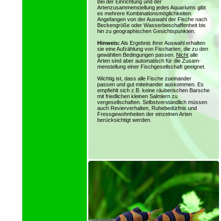
Bei der Einrichtung und der
Artenzusammenstellung jedes Aquariums gibt
es mehrere Kombinationsmöglichkeiten.
Angefangen von der Auswahl der Fische nach
Beckengröße oder Wasserbeschaffenheit bis
hin zu geographischen Gesichtspunkten.
Hinweis:
Als Ergebnis ihrer Auswahl erhalten
sie eine Aufzählung von Fischarten, die zu den
gewählten Bedingungen passen.
Nicht
alle
Arten sind aber automatisch für die Zusam-
menstellung einer Fischgesellschaft geeignet.
Wichtig ist, dass alle Fische zueinander
passen und gut miteinander auskommen. Es
empfiehlt sich z.B. keine räuberischen Barsche
mit friedlichen kleinen Salmlern zu
vergesellschaften. Selbstverständlich müssen
auch Revierverhalten, Ruhebedürfnis und
Fressgewohnheiten der einzelnen Arten
berücksichtigt werden.