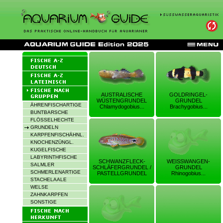
AUSTRALISCHE
GOLDRINGEL-
WÜSTENGRUNDEL
GRUNDEL
ÄHRENFISCHARTIGE
Chlamydogobius...
Brachygobius...
BUNTBARSCHE
FLÖSSELHECHTE
GRUNDELN
KARPFENFISCHÄHNL.
KNOCHENZÜNGL.
KUGELFISCHE
LABYRINTHFISCHE
SCHWANZFLECK-
WEISSWANGEN-
SALMLER
SCHLÄFERGRUNDEL /
GRUNDEL
SCHMERLENARTIGE
PASTELLGRUNDEL
Rhinogobius...
STACHELAALE
WELSE
ZAHNKARPFEN
SONSTIGE