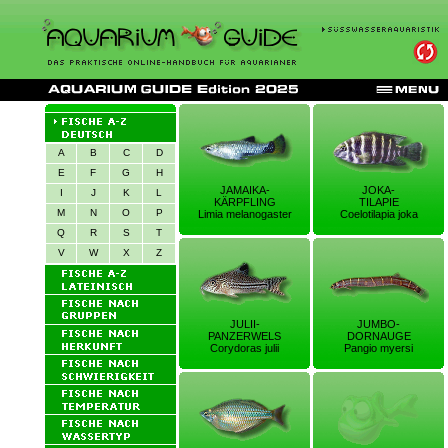
A
B
C
D
E
F
G
H
JAMAIKA-
JOKA-
I
J
K
L
KÄRPFLING
TILAPIE
M
N
O
P
Limia melanogaster
Coelotilapia joka
Q
R
S
T
V
W
X
Z
JULII-
JUMBO-
PANZERWELS
DORNAUGE
Corydoras julii
Pangio myersi