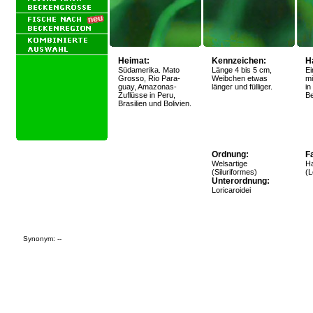
Heimat:
Kennzeichen:
H
Südamerika.
Mato
Länge 4 bis 5 cm,
Ei
Grosso, Rio Para-
Weibchen etwas
mi
guay, Amazonas-
länger und fülliger.
in
Zuflüsse in Peru,
Be
Brasilien und Bolivien
.
Ordnung:
Fa
Welsartige
Ha
(Siluriformes)
(L
Unterordnung:
Loricaroidei
Synonym: --