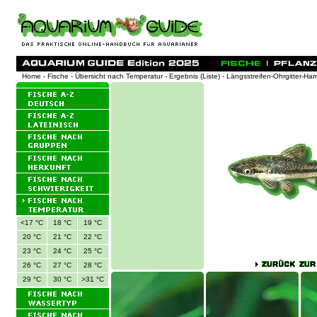
Home
-
Fische
-
Übersicht nach Temperatur
-
Ergebnis (Liste)
- Längsstreifen-Ohrgitter-Har
<17 °C
18 °C
19 °C
20 °C
21 °C
22 °C
23 °C
24 °C
25 °C
26 °C
27 °C
28 °C
29 °C
30 °C
>31 °C