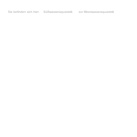
Sie befinden sich hier:
Süßwasseraquaristik
zur Meerwasseraquaristik