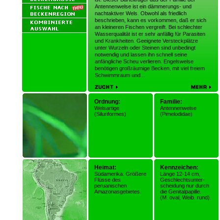
Antennenwelse ist ein dämmerungs- und
nachtaktiver Wels. Obwohl als friedlich
beschrieben, kann es vorkommen, daß er sich
an kleineren Fischen vergreift. Bei schlechter
Wasserqualität ist er sehr anfällig für Parasiten
und Krankheiten. Geeignete Versteckplätze
unter Wurzeln oder Steinen sind unbedingt
notwendig und lassen ihn schnell seine
anfängliche Scheu verlieren. Engelswelse
benötigen großräumige Becken, mit viel freiem
Schwimmraum und...
Ordnung:
Familie:
Welsartige
Antennenwelse
(Siluriformes)
(Pimelodidae)
Heimat:
Kennzeichen:
Südamerika. Größere
Länge 12-14 cm,
Flüsse des
Geschlechtsunter-
peruanischen
scheidung nur durch
Amazonasgebietes.
die Genitalpapille.
(M. oval, Weib. rund).