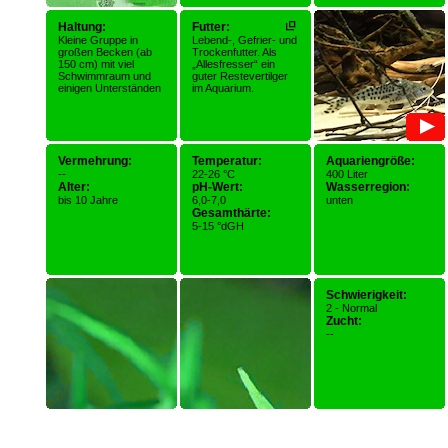
Haltung:
Futter:
Kleine Gruppe in
Lebend-, Gefrier- und
großen Becken (ab
Trockenfutter. Als
150 cm) mit viel
„Allesfresser“ ein
Schwimmraum und
guter Restevertilger
einigen Unterständen
im Aquarium.
Vermehrung:
Temperatur:
Aquariengröße:
--
22-26 °C
400 Liter
Alter:
pH-Wert:
Wasserregion:
bis 10 Jahre
6,0-7,0
unten
Gesamthärte:
5-15 °dGH
Schwierigkeit:
2 - Normal
Zucht:
--