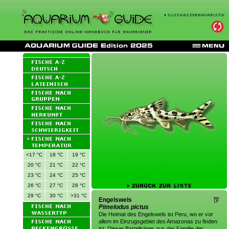
<17 °C
18 °C
19 °C
20 °C
21 °C
22 °C
23 °C
24 °C
25 °C
26 °C
27 °C
28 °C
29 °C
30 °C
>31 °C
Engelswels
Pimelodus pictus
Die Heimat des Engelswels ist Peru, wo er vor
allem im Einzugsgebiet des Amazonas zu finden
ist. Dieser Bartelträger aus der Familie der