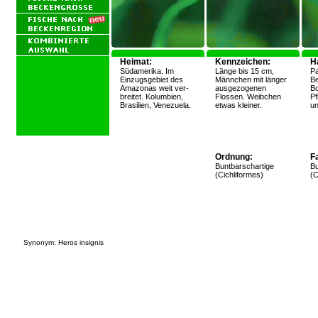
Heimat:
Kennzeichen:
H
Südamerika. Im
Länge bis 15 cm,
Pa
Einzugsgebiet des
Männchen mit länger
Be
Amazonas weit ver-
ausgezogenen
Bo
breitet. Kolumbien,
Flossen. Weibchen
Pf
Brasilien, Venezuela.
etwas kleiner.
un
Ordnung:
Fa
Buntbarschartige
Bu
(Cichliformes)
(C
Synonym: Heros insignis