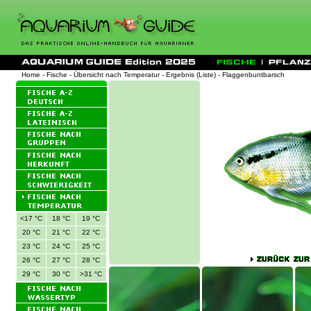
Home
-
Fische
-
Übersicht nach Temperatur
-
Ergebnis (Liste)
- Flaggenbuntbarsch
<17 °C
18 °C
19 °C
20 °C
21 °C
22 °C
23 °C
24 °C
25 °C
26 °C
27 °C
28 °C
29 °C
30 °C
>31 °C