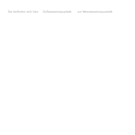
Sie befinden sich hier:
Süßwasseraquaristik
zur Meerwasseraquaristik