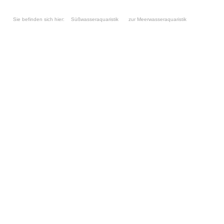
Sie befinden sich hier:
Süßwasseraquaristik
zur Meerwasseraquaristik