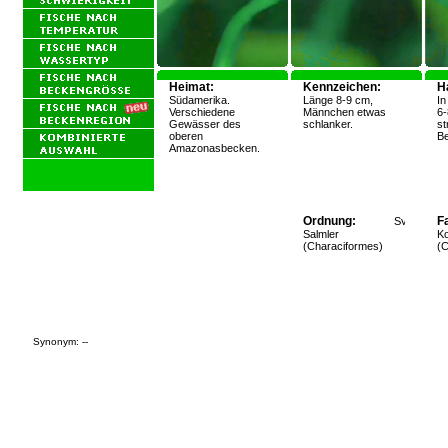
Heimat:
Kennzeichen:
H
Südamerika.
Länge 8-9 cm,
In
Verschiedene
Männchen etwas
6-
Gewässer des
schlanker.
st
oberen
Be
Amazonasbecken.
Ordnung:
Fa
Salmler
Ko
(Characiformes)
(C
Synonym: --