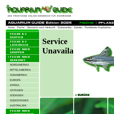
Home
-
Fische
-
Übersicht nach Herkunft
-
Südamerika
-
Salmler
- Punktierter Kopfsteher
NORDAMERIKA
MITTELAMERIKA
SÜDAMERIKA
EUROPA
AFRIKA
OSTASIEN
SÜDASIEN
SÜDOSTASIEN
AUSTRALIEN