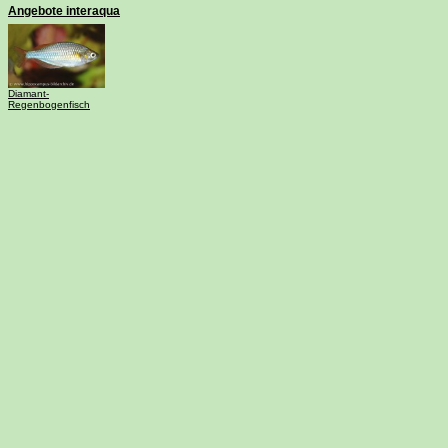
Angebote interaqua
Diamant-
Regenbogenfisch