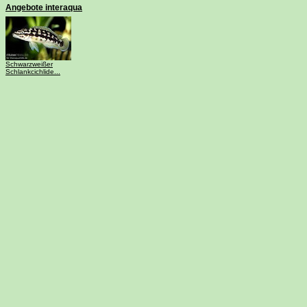
Angebote interaqua
Schwarzweißer
Schlankcichlide...